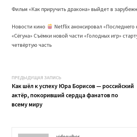
Фильм «Как приручить дракона» выйдет в зарубежн
Новости кино
Netflix анонсировал «Последнего 
«Сёгуна» Съёмки новой части «Голодных игр» стар
четвёртую часть
Навигация
Предыдущая
ПРЕДЫДУЩАЯ ЗАПИСЬ
запись:
Как шёл к успеху Юра Борисов — российский
по
актёр, покоривший сердца фанатов по
записям
всему миру
videovibor