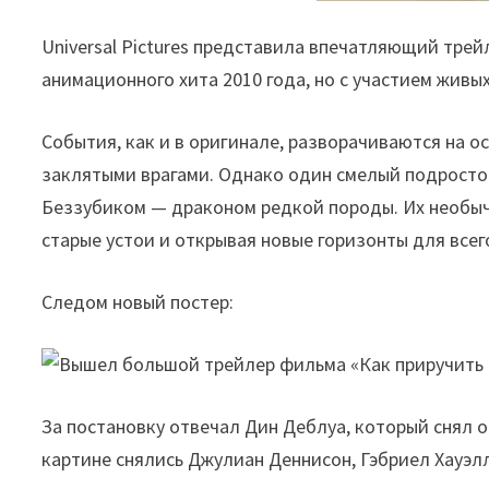
Universal Pictures представила впечатляющий тре
анимационного хита 2010 года, но с участием живы
События, как и в оригинале, разворачиваются на о
заклятыми врагами. Однако один смелый подросто
Беззубиком — драконом редкой породы. Их необы
старые устои и открывая новые горизонты для всег
Следом новый постер:
За постановку отвечал Дин Деблуа, который снял о
картине снялись Джулиан Деннисон, Гэбриел Хауэл