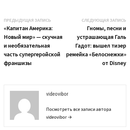
Навигация
Предыдущая
С
ПРЕДЫДУЩАЯ ЗАПИСЬ
СЛЕДУЮЩАЯ ЗАПИСЬ
запись:
з
«Капитан Америка:
Гномы, песни и
по
Новый мир» — скучная
устрашающая Галь
записям
и необязательная
Гадот: вышел тизер
часть супергеройской
ремейка «Белоснежки»
франшизы
от Disney
videovibor
Посмотреть все записи автора
videovibor →