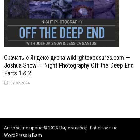
Скачать с Яндекс диска wildlightexposures.com —
Joshua Snow — Night Photography Off the Deep End
Parts 1 & 2
07.02.2024
Авторские права © 2026
Видеовыбор
. Работает на
WordPress
и
Bam
.