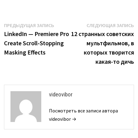
Навигация
Предыдущая
С
ПРЕДЫДУЩАЯ ЗАПИСЬ
СЛЕДУЮЩАЯ ЗАПИСЬ
запись:
з
LinkedIn — Premiere Pro
12 странных советских
по
Create Scroll-Stopping
мультфильмов, в
записям
Masking Effects
которых творится
какая-то дичь
videovibor
Посмотреть все записи автора
videovibor →