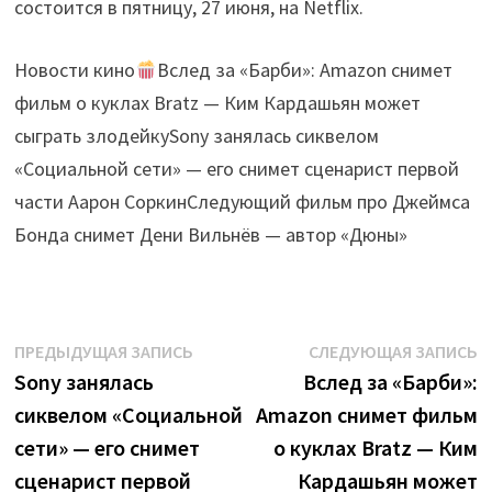
состоится в пятницу, 27 июня, на Netflix.
Новости кино
Вслед за «Барби»: Amazon снимет
фильм о куклах Bratz — Ким Кардашьян может
сыграть злодейкуSony занялась сиквелом
«Социальной сети» — его снимет сценарист первой
части Аарон СоркинСледующий фильм про Джеймса
Бонда снимет Дени Вильнёв — автор «Дюны»
Навигация
Предыдущая
С
ПРЕДЫДУЩАЯ ЗАПИСЬ
СЛЕДУЮЩАЯ ЗАПИСЬ
запись:
з
Sony занялась
Вслед за «Барби»:
по
сиквелом «Социальной
Amazon снимет фильм
записям
сети» — его снимет
о куклах Bratz — Ким
сценарист первой
Кардашьян может