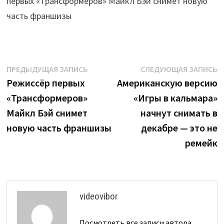
первых «Трансформеров» Майкл Бэй снимет новую
часть франшизы
Навигация
Предыдущая
С
ПРЕДЫДУЩАЯ ЗАПИСЬ
СЛЕДУЮЩАЯ ЗАПИСЬ
запись:
з
Режиссёр первых
Американскую версию
по
«Трансформеров»
«Игры в кальмара»
записям
Майкл Бэй снимет
начнут снимать в
новую часть франшизы
декабре — это не
ремейк
videovibor
Посмотреть все записи автора