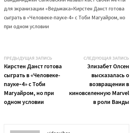
для экранизации «Ведьмака»Кирстен Данст готова
сыграть в «Человеке-пауке-4» с Тоби Магуайром, но
при одном условии
Навигация
Предыдущая
С
ПРЕДЫДУЩАЯ ЗАПИСЬ
СЛЕДУЮЩАЯ ЗАПИСЬ
запись:
з
Кирстен Данст готова
Элизабет Олсен
по
сыграть в «Человеке-
высказалась о
записям
пауке‑4» с Тоби
возвращении в
Магуайром, но при
киновселенную Marvel
одном условии
в роли Ванды