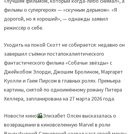
«лучшим фильмом, который когда-либо снимал», а
фильмы о супергероях — «скучным дерьмом». «Я
дорогой, но я хороший», — однажды заявил
режиссёр о себе.
Уходить на покой Скотт не собирается: недавно он
завершил съёмки постапокалиптического
фантастического фильма «Собачьи звёзды» с
Джейкобом Элорди, Джошем Бролином, Маргарет
Куолли и Гаем Пирсом в главных ролях. Премьера
картины, снятой по одноимённому роману Питера
Хеллера, запланирована на 27 марта 2026 года.
Новости кино
Элизабет Олсен высказалась о
возвращении в киновселенную Marvel в роли
ВандыАнджей Сапковский назвал каст своей мечты