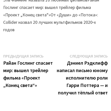
Гослинг спасает мир: вышел трейлер фильма
«Проект „Конец света“»От «Души» до «Потока»:
Collider назвал 20 лучших мультфильмов 2020‑х
годов
Навигация
Предыдущая
С
ПРЕДЫДУЩАЯ ЗАПИСЬ
СЛЕДУЮЩАЯ ЗАПИСЬ
запись:
з
Райан Гослинг спасает
Дэниел Рэдклифф
по
мир: вышел трейлер
написал письмо юному
записям
фильма «Проект
исполнителю роли
„Конец света“»
Гарри Поттера — и
получил тёплый ответ