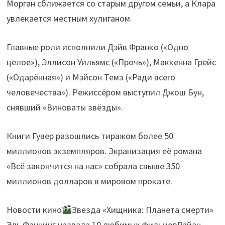
Морган сближается со старым другом семьи, а Клара
увлекается местным хулиганом.
Главные роли исполнили Дэйв Франко («Одно
целое»), Эллисон Уильямс («Прочь»), Маккенна Грейс
(«Одарённая») и Мэйсон Темз («Ради всего
человечества»). Режиссёром выступил Джош Бун,
снявший «Виноваты звёзды».
Книги Гувер разошлись тиражом более 50
миллионов экземпляров. Экранизация её романа
«Всё закончится на нас» собрала свыше 350
миллионов долларов в мировом прокате.
Новости кино
Звезда «Хищника: Планета смерти»
Эль Фаннинг назвала 10 любимых фильмовРайан