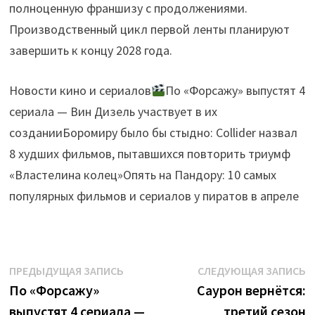
полноценную франшизу с продолжениями.
Производственный цикл первой ленты планируют
завершить к концу 2028 года.
Новости кино и сериалов
По «Форсажу» выпустят 4
сериала — Вин Дизель участвует в их
созданииБоромиру было бы стыдно: Collider назвал
8 худших фильмов, пытавшихся повторить триумф
«Властелина колец»Опять на Пандору: 10 самых
популярных фильмов и сериалов у пиратов в апреле
Навигация
Предыдущая
С
ПРЕДЫДУЩАЯ ЗАПИСЬ
СЛЕДУЮЩАЯ ЗАПИСЬ
запись:
з
По «Форсажу»
Саурон вернётся:
по
выпустят 4 сериала —
третий сезон