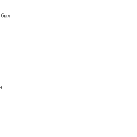
» был
н