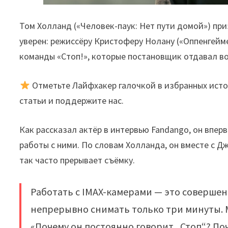
Том Холланд («Человек-паук: Нет пути домой») пр
уверен: режиссёру Кристоферу Нолану («Оппенгейме
команды «Стоп!», которые постановщик отдавал во
Отметьте Лайфхакер галочкой в избранных исто
статьи и поддержите нас.
Как рассказал актёр в интервью Fandango, он впер
работы с ними. По словам Холланда, он вместе с 
так часто прерывает съёмку.
Работать с IMAX-камерами — это совершенн
непрерывно снимать только три минуты. М
«Почему он постоянно говорит „Стоп“? По