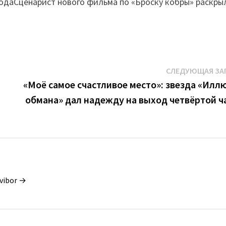
годаСценарист нового фильма по «Броску кобры» раскры
СЛЕДУЮЩАЯ ЗА
«Моё самое счастливое место»: звезда «Илл
обмана» дал надежду на выход четвёртой ч
vibor →