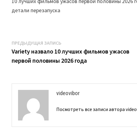
10 лучших фильмов ужасов первой половины 2026 
детали перезапуска
Навигация
Предыдущая
ПРЕДЫДУЩАЯ ЗАПИСЬ
запись:
Variety назвало 10 лучших фильмов ужасов
по
первой половины 2026 года
записям
videovibor
Посмотреть все записи автора video