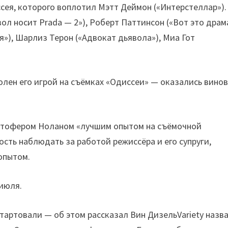
сея, которого воплотил Мэтт Деймон («Интерстеллар»).
ол носит Prada — 2»), Роберт Паттинсон («Вот это драма
я»), Шарлиз Терон («Адвокат дьявола»), Миа Гот
истофером Ноланом «лучшим опытом на съёмочной
ость наблюдать за работой режиссёра и его супруги,
опытом.
июля.
тартовали — об этом рассказал Вин ДизельVariety назв