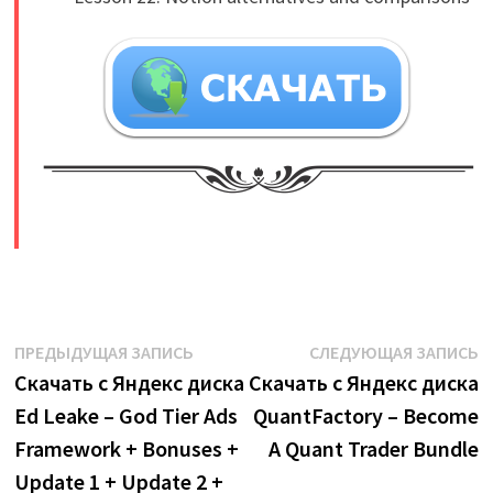
​
Навигация
Предыдущая
С
ПРЕДЫДУЩАЯ ЗАПИСЬ
СЛЕДУЮЩАЯ ЗАПИСЬ
запись:
з
Скачать с Яндекс диска
Скачать с Яндекс диска
по
Ed Leake – God Tier Ads
QuantFactory – Become
записям
Framework + Bonuses +
A Quant Trader Bundle
Update 1 + Update 2 +