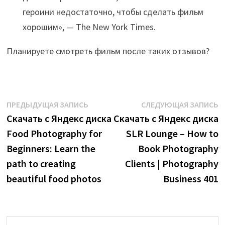
героини недостаточно, чтобы сделать фильм
хорошим», — The New York Times.
Планируете смотреть фильм после таких отзывов?
Навигация
Предыдущая
С
ПРЕДЫДУЩАЯ ЗАПИСЬ
СЛЕДУЮЩАЯ ЗАПИСЬ
запись:
з
Скачать с Яндекс диска
Скачать с Яндекс диска
по
Food Photography for
SLR Lounge – How to
записям
Beginners: Learn the
Book Photography
path to creating
Clients | Photography
beautiful food photos
Business 401