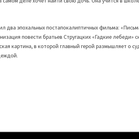
 самом деле хочет найти свою дочь. Она учится в школе
тил два эпохальных постапокалиптичных фильма: «Письм
анизация повести братьев Стругацких «Гадкие лебеди» с
ская картина, в которой главный герой размышляет о су
деждой.