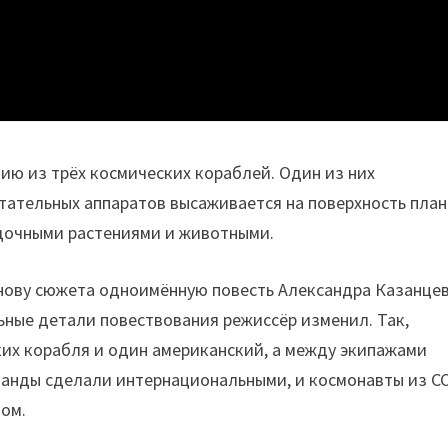
ию из трёх космических кораблей. Один из них
тательных аппаратов высаживается на поверхность пла
адочными растениями и животными.
нову сюжета одноимённую повесть Александра Казанцев
ьные детали повествования режиссёр изменил. Так,
ских корабля и один американский, а между экипажами
манды сделали интернациональными, и космонавты из С
том.