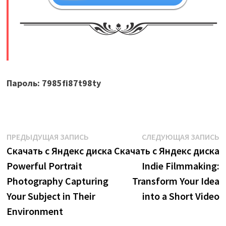
​
Пароль: 7985fi87t98ty
Навигация
Предыдущая
С
ПРЕДЫДУЩАЯ ЗАПИСЬ
СЛЕДУЮЩАЯ ЗАПИСЬ
запись:
з
Скачать с Яндекс диска
Скачать с Яндекс диска
по
Powerful Portrait
Indie Filmmaking:
записям
Photography Capturing
Transform Your Idea
Your Subject in Their
into a Short Video
Environment