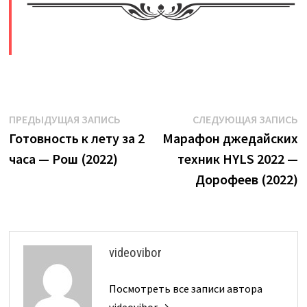
​
Навигация
Предыдущая
С
ПРЕДЫДУЩАЯ ЗАПИСЬ
СЛЕДУЮЩАЯ ЗАПИСЬ
запись:
з
Готовность к лету за 2
Марафон джедайских
по
часа — Рош (2022)
техник HYLS 2022 —
записям
Дорофеев (2022)
videovibor
Посмотреть все записи автора