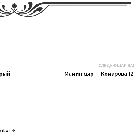
СЛЕДУЮЩАЯ ЗА
брый
Мамин сыр — Комарова (2
vibor →