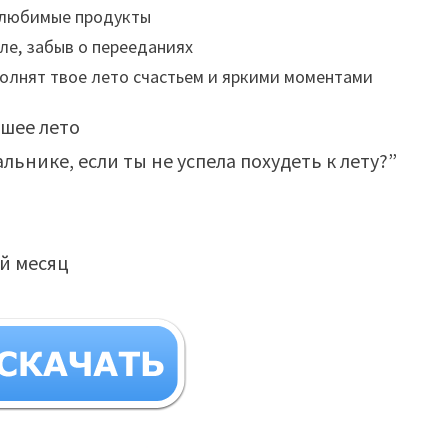
я любимые продукты
ле, забыв о перееданиях
полнят твое лето счастьем и яркими моментами
чшее лето
альнике, если ты не успела похудеть к лету?”
ый месяц