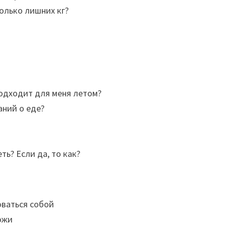
колько лишних кг?
подходит для меня летом?
аний о еде?
ть? Если да, то как?
оваться собой
ожи