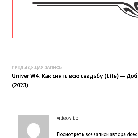
​
Навигация
Предыдущая
ПРЕДЫДУЩАЯ ЗАПИСЬ
запись:
Univer W4. Как снять всю свадьбу (Lite) — До
по
(2023)
записям
videovibor
Посмотреть все записи автора video