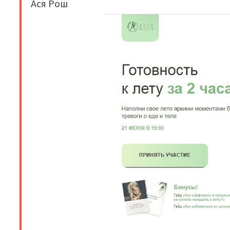
Ася Рош