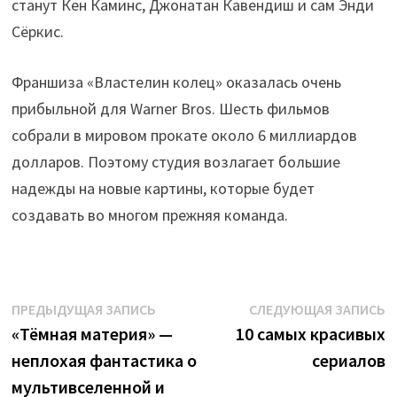
станут Кен Каминс, Джонатан Кавендиш и сам Энди
Сёркис.
Франшиза «Властелин колец» оказалась очень
прибыльной для Warner Bros. Шесть фильмов
собрали в мировом прокате около 6 миллиардов
долларов. Поэтому студия возлагает большие
надежды на новые картины, которые будет
создавать во многом прежняя команда.
Навигация
Предыдущая
С
ПРЕДЫДУЩАЯ ЗАПИСЬ
СЛЕДУЮЩАЯ ЗАПИСЬ
запись:
з
«Тёмная материя» —
10 самых красивых
по
неплохая фантастика о
сериалов
записям
мультивселенной и