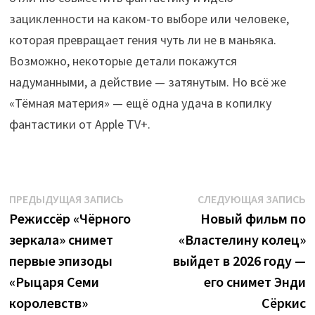
зацикленности на каком-то выборе или человеке,
которая превращает гения чуть ли не в маньяка.
Возможно, некоторые детали покажутся
надуманными, а действие — затянутым. Но всё же
«Тёмная материя» — ещё одна удача в копилку
фантастики от Apple TV+.
Навигация
Предыдущая
С
ПРЕДЫДУЩАЯ ЗАПИСЬ
СЛЕДУЮЩАЯ ЗАПИСЬ
запись:
з
Режиссёр «Чёрного
Новый фильм по
по
зеркала» снимет
«Властелину колец»
записям
первые эпизоды
выйдет в 2026 году —
«Рыцаря Семи
его снимет Энди
королевств»
Сёркис