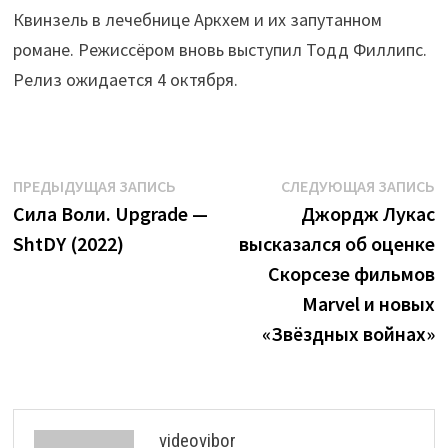
Квинзель в лечебнице Аркхем и их запутанном
романе. Режиссёром вновь выступил Тодд Филлипс.
Релиз ожидается 4 октября.
Навигация
Предыдущая
С
ПРЕДЫДУЩАЯ ЗАПИСЬ
СЛЕДУЮЩАЯ ЗАПИСЬ
запись:
з
Сила Воли. Upgrade —
Джордж Лукас
по
ShtDY (2022)
высказался об оценке
записям
Скорсезе фильмов
Marvel и новых
«Звёздных войнах»
videovibor