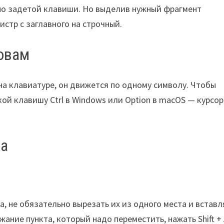
чно задетой клавиши. Но выделив нужный фрагмент
гистр с заглавного на строчный.
ловам
на клавиатуре, он движется по одному символу. Чтобы
ой клавишу Сtrl в Windows или Option в macOS — курсор
ка
, не обязательно вырезать их из одного места и вставл
ание пункта, который надо переместить, нажать Shift + 