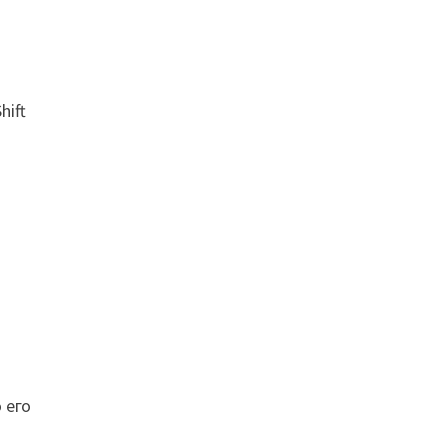
hift
+
 его