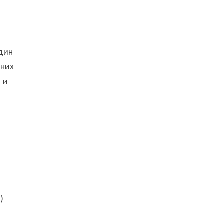
один
 них
— и
)