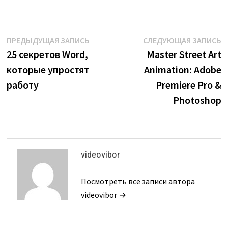
Навигация
Предыдущая
С
ПРЕДЫДУЩАЯ ЗАПИСЬ
СЛЕДУЮЩАЯ ЗАПИСЬ
запись:
з
25 секретов Word,
Master Street Art
по
которые упростят
Animation: Adobe
записям
работу
Premiere Pro &
Photoshop
videovibor
Посмотреть все записи автора
videovibor →