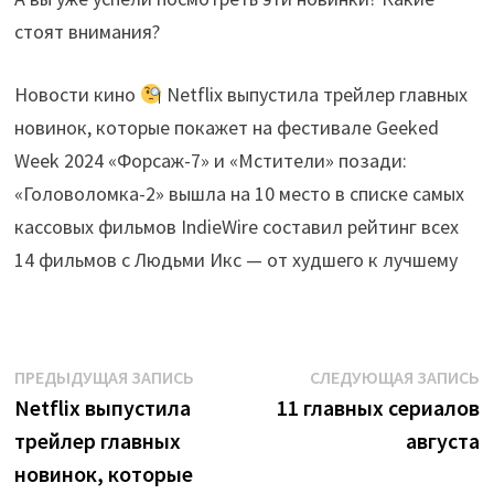
стоят внимания?
Новости кино
Netflix выпустила трейлер главных
новинок, которые покажет на фестивале Geeked
Week 2024 «Форсаж-7» и «Мстители» позади:
«Головоломка-2» вышла на 10 место в списке самых
кассовых фильмов IndieWire составил рейтинг всех
14 фильмов с Людьми Икс — от худшего к лучшему
Навигация
Предыдущая
С
ПРЕДЫДУЩАЯ ЗАПИСЬ
СЛЕДУЮЩАЯ ЗАПИСЬ
запись:
з
Netflix выпустила
11 главных сериалов
по
трейлер главных
августа
записям
новинок, которые