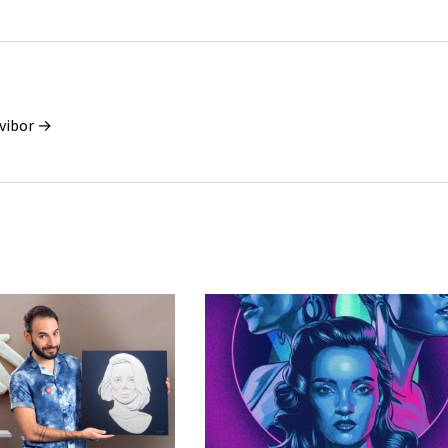
vibor →