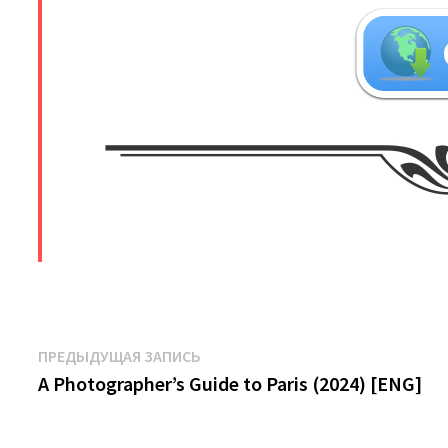
​
Навигация
Предыдущая
ПРЕДЫДУЩАЯ ЗАПИСЬ
запись:
A Photographer’s Guide to Paris (2024) [ENG]
по
записям