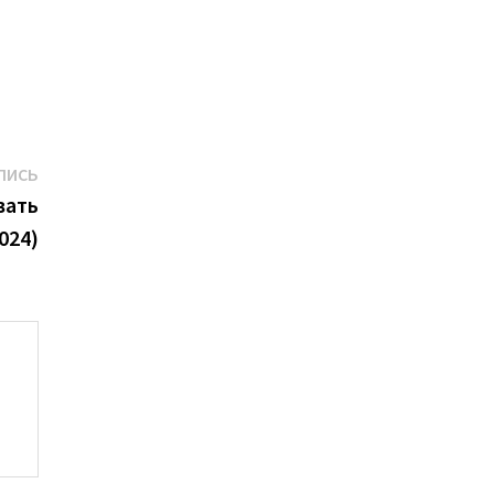
Следующая
ПИСЬ
запись:
вать
024)