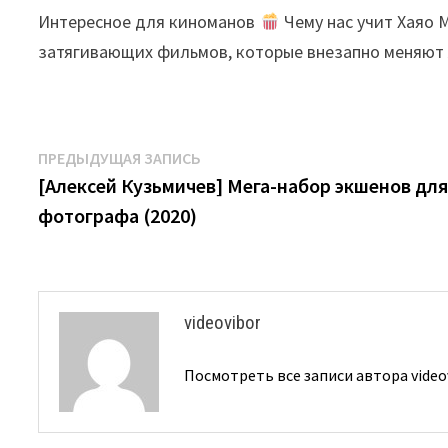
Интересное для киноманов
Чему нас учит Хаяо 
затягивающих фильмов, которые внезапно меняют
Навигация
Предыдущая
ПРЕДЫДУЩАЯ ЗАПИСЬ
запись:
[Алексей Кузьмичев] Мега-набор экшенов дл
по
фотографа (2020)
записям
videovibor
Посмотреть все записи автора video