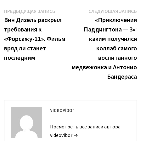
Навигация
Предыдущая
С
ПРЕДЫДУЩАЯ ЗАПИСЬ
СЛЕДУЮЩАЯ ЗАПИСЬ
запись:
з
Вин Дизель раскрыл
«Приключения
по
требования к
Паддингтона — 3»:
записям
«Форсажу-11». Фильм
каким получился
вряд ли станет
коллаб самого
последним
воспитанного
медвежонка и Антонио
Бандераса
videovibor
Посмотреть все записи автора
videovibor →