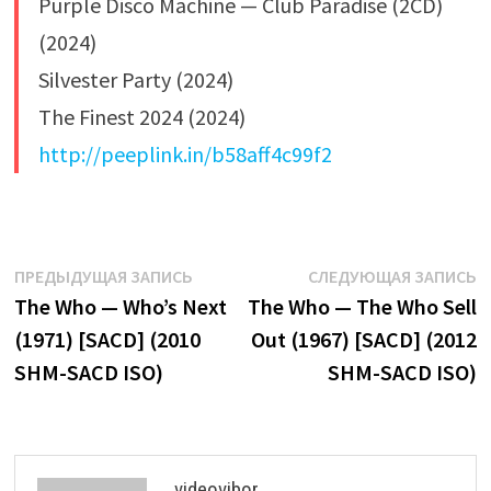
Purple Disco Machine — Club Paradise (2CD)
(2024)
Silvester Party (2024)
The Finest 2024 (2024)
http://peeplink.in/b58aff4c99f2
Навигация
Предыдущая
С
ПРЕДЫДУЩАЯ ЗАПИСЬ
СЛЕДУЮЩАЯ ЗАПИСЬ
запись:
з
The Who — Who’s Next
The Who — The Who Sell
по
(1971) [SACD] (2010
Out (1967) [SACD] (2012
записям
SHM-SACD ISO)
SHM-SACD ISO)
videovibor